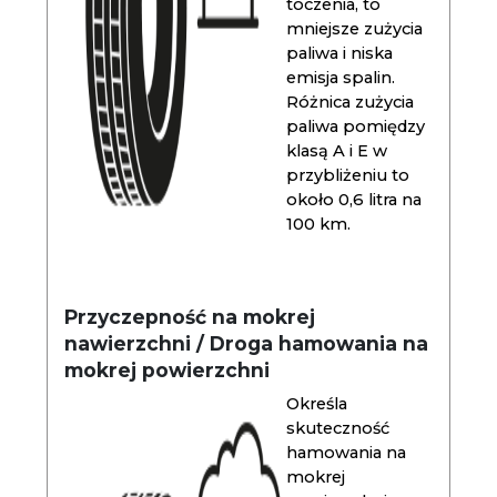
toczenia, to
mniejsze zużycia
paliwa i niska
emisja spalin.
Różnica zużycia
paliwa pomiędzy
klasą A i E w
przybliżeniu to
około 0,6 litra na
100 km.
Przyczepność na mokrej
nawierzchni / Droga hamowania na
mokrej powierzchni
Określa
skuteczność
hamowania na
mokrej