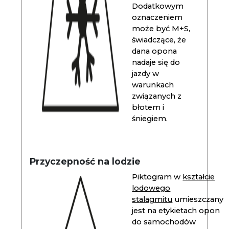
Dodatkowym
oznaczeniem
może być M+S,
świadczące, że
dana opona
nadaje się do
jazdy w
warunkach
związanych z
błotem i
śniegiem.
Przyczepność na lodzie
Piktogram w
kształcie
lodowego
stalagmitu
umieszczany
jest na etykietach opon
do samochodów