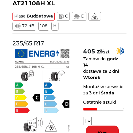
AT21 108H XL
Klasa
Budżetowa
C
D
72 dB
108
H
235/65 R17
405 zł
/szt.
Zamów do
godz.
14
dostawa za 2 dni
Wtorek
Montaż w serwisie
za 3 dni
Środa
Ostatnie sztuki