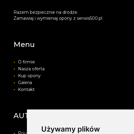
Razem bezpiecznie na drodze.
Zamawiaj i wymieniaj opony z serwis500.pl
Menu
-
O firmie
-
Nasza oferta
-
Kup opony
-
Galeria
-
Kontakt
AUTO-PROTECT
Używamy plików
-
Pouczenie o prawie do odstapienia od umowy