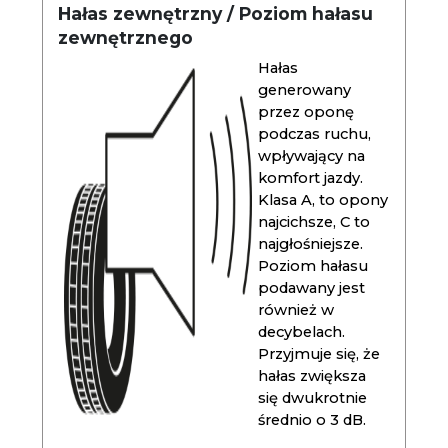
Hałas zewnętrzny / Poziom hałasu
zewnętrznego
Hałas
generowany
przez oponę
podczas ruchu,
wpływający na
komfort jazdy.
Klasa A, to opony
najcichsze, C to
najgłośniejsze.
Poziom hałasu
podawany jest
również w
decybelach.
Przyjmuje się, że
hałas zwiększa
się dwukrotnie
średnio o 3 dB.