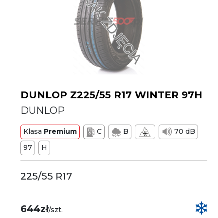
DUNLOP Z225/55 R17 WINTER 97H
DUNLOP
Klasa
Premium
C
B
70 dB
97
H
225/55 R17
644zł
/szt.