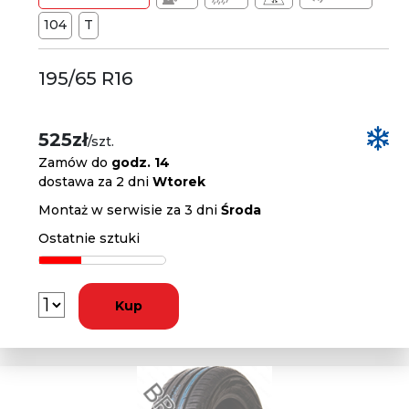
104
T
195/65 R16
525zł
/szt.
Zamów do
godz. 14
dostawa za 2 dni
Wtorek
Montaż w serwisie za 3 dni
Środa
Ostatnie sztuki
Kup