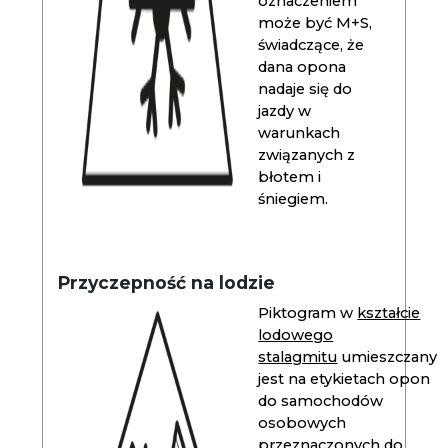
oznaczeniem
może być M+S,
świadczące, że
dana opona
nadaje się do
jazdy w
warunkach
związanych z
błotem i
śniegiem.
Przyczepność na lodzie
Piktogram w
kształcie
lodowego
stalagmitu
umieszczany
jest na etykietach opon
do samochodów
osobowych
przeznaczonych do