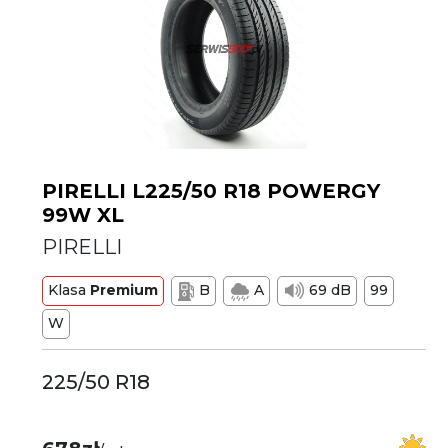
PIRELLI L225/50 R18 POWERGY
99W XL
PIRELLI
Klasa
Premium
B
A
69 dB
99
W
225/50 R18