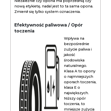
Niezależnie czy opona ma poprzednią czy
nową etykietę, nadal jest to ta sama opona.
Zmienił się tylko system oznaczenia.
Efektywność paliwowa / Opór
toczenia
Wpływa na
bezpośrednie
zużycie paliwa i
jakość
środowiska
naturalnego.
Klasa A to opony
o najmniejszych
oporach toczenia,
klasa E o
największych.
Niższy opór
toczenia, to
mniejsze zużycia