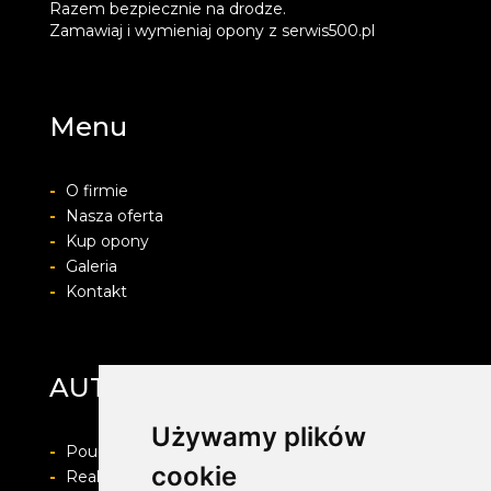
Razem bezpiecznie na drodze.
Zamawiaj i wymieniaj opony z serwis500.pl
Menu
-
O firmie
-
Nasza oferta
-
Kup opony
-
Galeria
-
Kontakt
AUTO-PROTECT
Używamy plików
-
Pouczenie o prawie do odstapienia od umowy
cookie
-
Realizacja zamówienia i formy płatności