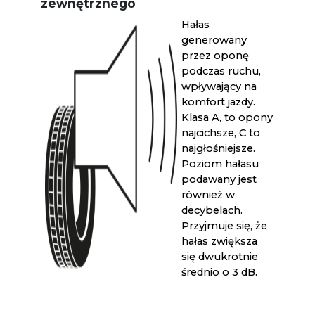
zewnętrznego
Hałas
generowany
przez oponę
podczas ruchu,
wpływający na
komfort jazdy.
Klasa A, to opony
najcichsze, C to
najgłośniejsze.
Poziom hałasu
podawany jest
również w
decybelach.
Przyjmuje się, że
hałas zwiększa
się dwukrotnie
średnio o 3 dB.