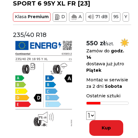
SPORT 6 95Y XL FR [23]
Klasa
Premium
D
A
71 dB
95
Y
235/40 R18
550 zł
/szt.
Zamów do
godz.
14
dostawa już jutro
Piątek
Montaż w serwisie
za 2 dni
Sobota
Ostatnie sztuki
Kup