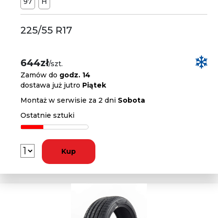
97
H
225/55 R17
644zł
/szt.
Zamów do
godz. 14
dostawa już jutro
Piątek
Montaż w serwisie za 2 dni
Sobota
Ostatnie sztuki
Kup