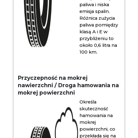
paliwa i niska
emisja spalin.
Różnica zużycia
paliwa pomiędzy
klasą A i E w
przybliżeniu to
około 0,6 litra na
100 km.
Przyczepność na mokrej
nawierzchni / Droga hamowania na
mokrej powierzchni
Określa
skuteczność
hamowania na
mokrej
powierzchni, co
przekłada się na