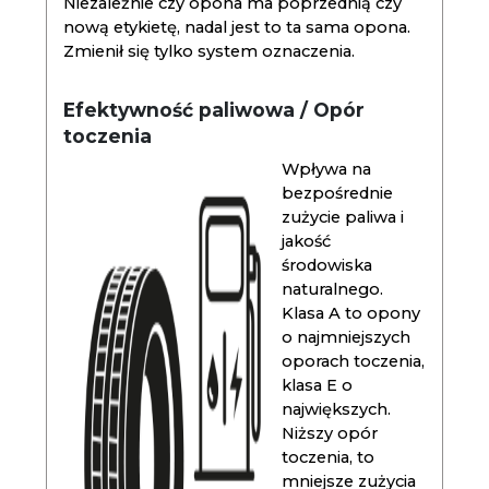
Niezależnie czy opona ma poprzednią czy
nową etykietę, nadal jest to ta sama opona.
Zmienił się tylko system oznaczenia.
Efektywność paliwowa / Opór
toczenia
Wpływa na
bezpośrednie
zużycie paliwa i
jakość
środowiska
naturalnego.
Klasa A to opony
o najmniejszych
oporach toczenia,
klasa E o
największych.
Niższy opór
toczenia, to
mniejsze zużycia