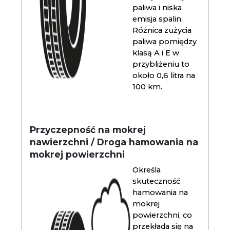
paliwa i niska
emisja spalin.
Różnica zużycia
paliwa pomiędzy
klasą A i E w
przybliżeniu to
około 0,6 litra na
100 km.
Przyczepność na mokrej
nawierzchni / Droga hamowania na
mokrej powierzchni
Określa
skuteczność
hamowania na
mokrej
powierzchni, co
przekłada się na