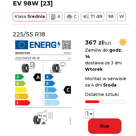
EV 98W [23]
Klasa
Średnia
A
C
71 dB
98
W
225/55 R18
367 zł
/szt.
Zamów do
godz.
14
dostawa za 3 dni
Wtorek
Montaż w serwisie
za 4 dni
Środa
Ostatnie sztuki
Kup