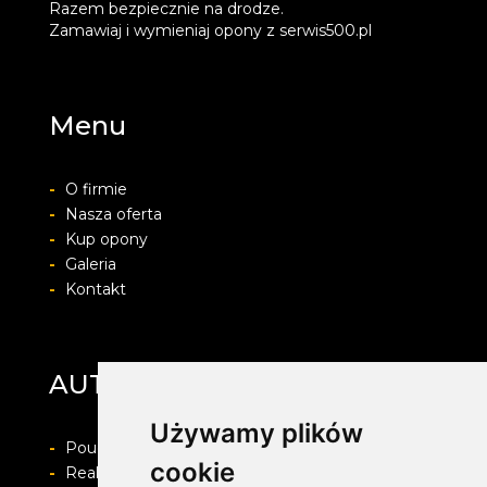
Razem bezpiecznie na drodze.
Zamawiaj i wymieniaj opony z serwis500.pl
Menu
-
O firmie
-
Nasza oferta
-
Kup opony
-
Galeria
-
Kontakt
AUTO-PROTECT
Używamy plików
-
Pouczenie o prawie do odstapienia od umowy
cookie
-
Realizacja zamówienia i formy płatności