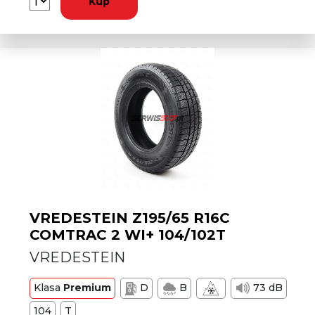
Kup
VREDESTEIN Z195/65 R16C
COMTRAC 2 WI+ 104/102T
VREDESTEIN
Klasa
Premium
D
B
73 dB
104
T