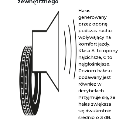
zewnętrznego
Hałas
generowany
przez oponę
podczas ruchu,
wpływający na
komfort jazdy.
Klasa A, to opony
najcichsze, C to
najgłośniejsze.
Poziom hałasu
podawany jest
również w
decybelach.
Przyjmuje się, że
hałas zwiększa
się dwukrotnie
średnio o 3 dB.