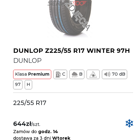
DUNLOP Z225/55 R17 WINTER 97H
DUNLOP
Klasa
Premium
C
B
70 dB
97
H
225/55 R17
644zł
/szt.
Zamów do
godz. 14
dostawa za 3 dni
Wtorek