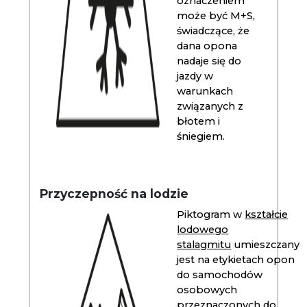
oznaczeniem
może być M+S,
świadczące, że
dana opona
nadaje się do
jazdy w
warunkach
związanych z
błotem i
śniegiem.
Przyczepność na lodzie
Piktogram w
kształcie
lodowego
stalagmitu
umieszczany
jest na etykietach opon
do samochodów
osobowych
przeznaczonych do