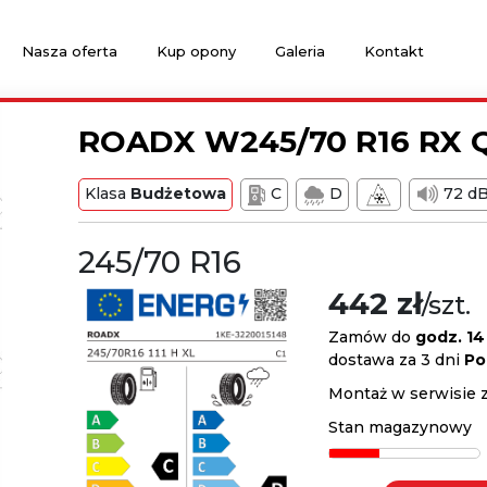
Nasza oferta
Kup opony
Galeria
Kontakt
ROADX W245/70 R16 RX Q
Klasa
Budżetowa
C
D
72 d
245/70 R16
442 zł
/szt.
Zamów do
godz. 14
dostawa za 3 dni
Po
Montaż w serwisie 
Stan magazynowy