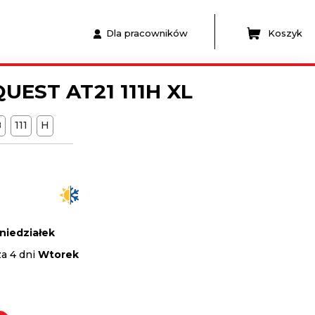
Dla pracowników
Koszyk
UEST AT21 111H XL
B
111
H
niedziałek
za 4 dni
Wtorek