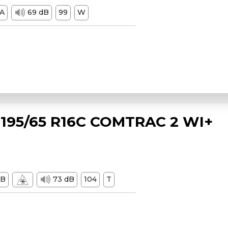
A
69 dB
99
W
195/65 R16C COMTRAC 2 WI+
B
73 dB
104
T