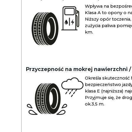
Wpływa na bezpośredn
Klasa A to opony o na
Niższy opór toczenia, 
zużycia paliwa pomiędz
km.
Przyczepność na mokrej nawierzchni 
Określa skuteczność 
bezpieczeństwo jazdy
klasa E (najniższa) na
Przyjmuje się, że dro
ok.3,5 m.