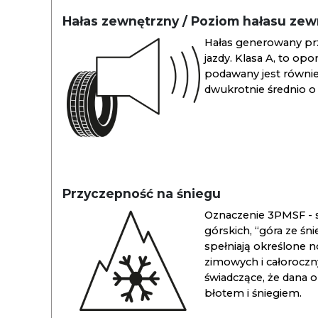
Hałas zewnętrzny / Poziom hałasu ze
Hałas generowany pr
jazdy. Klasa A, to opo
podawany jest również
dwukrotnie średnio o 
Przyczepność na śniegu
Oznaczenie 3PMSF - s
górskich, “góra ze śn
spełniają określone n
zimowych i całoroc
świadczące, że dana 
błotem i śniegiem.