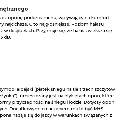
wnętrznego
zez oponę podczas ruchu, wpływający na komfort
ny najcichsze, C to najgłośniejsze. Poziom hałasu
 w decybelach. Przyjmuje się, że hałas zwiększa się
3 dB.
ymbol alpejski (płatek śniegu na tle trzech szczytów
ieżynką”), umieszczany jest na etykietach opon, które
ormy przyczepności na śniegu i lodzie. Dotyczy opon
znych. Dodatkowym oznaczeniem może być M+S,
opona nadaje się do jazdy w warunkach związanych z