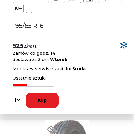
104
T
195/65 R16
525zł
/szt.
Zamów do
godz. 14
dostawa za 3 dni
Wtorek
Montaż w serwisie za 4 dni
Środa
Ostatnie sztuki
Kup