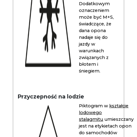
Dodatkowym
oznaczeniem
może być M+S,
świadczące, że
dana opona
nadaje się do
jazdy w
warunkach
związanych z
błotem i
śniegiem.
Przyczepność na lodzie
Piktogram w
kształcie
lodowego
stalagmitu
umieszczany
jest na etykietach opon
do samochodów