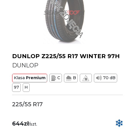
DUNLOP Z225/55 R17 WINTER 97H
DUNLOP
Klasa
Premium
C
B
70 dB
97
H
225/55 R17
644zł
/szt.