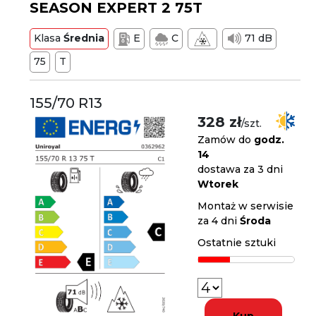
SEASON EXPERT 2 75T
Klasa
Średnia
E
C
71 dB
75
T
155/70 R13
328 zł
/szt.
Zamów do
godz.
14
dostawa za 3 dni
Wtorek
Montaż w serwisie
za 4 dni
Środa
Ostatnie sztuki