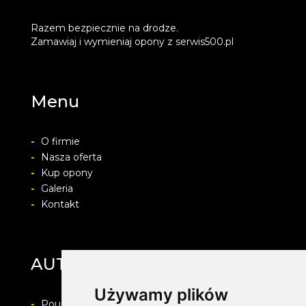
Razem bezpiecznie na drodze.
Zamawiaj i wymieniaj opony z serwis500.pl
Menu
-
O firmie
-
Nasza oferta
-
Kup opony
-
Galeria
-
Kontakt
AUTO-PROTECT
Używamy plików
-
Pouczenie o prawie do odstapienia od umowy