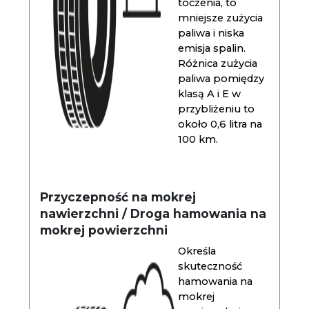
toczenia, to
mniejsze zużycia
paliwa i niska
emisja spalin.
Różnica zużycia
paliwa pomiędzy
klasą A i E w
przybliżeniu to
około 0,6 litra na
100 km.
Przyczepność na mokrej
nawierzchni / Droga hamowania na
mokrej powierzchni
Określa
skuteczność
hamowania na
mokrej