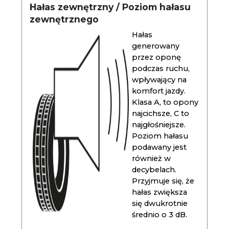
Hałas zewnętrzny / Poziom hałasu
zewnętrznego
Hałas
generowany
przez oponę
podczas ruchu,
wpływający na
komfort jazdy.
Klasa A, to opony
najcichsze, C to
najgłośniejsze.
Poziom hałasu
podawany jest
również w
decybelach.
Przyjmuje się, że
hałas zwiększa
się dwukrotnie
średnio o 3 dB.