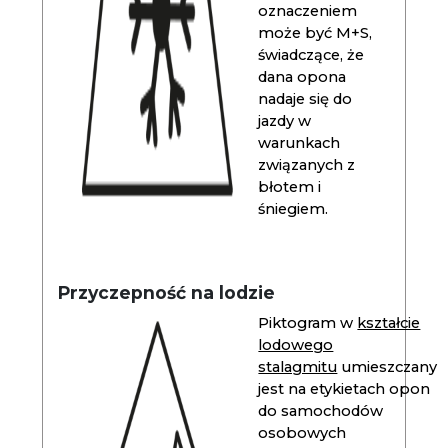
oznaczeniem
może być M+S,
świadczące, że
dana opona
nadaje się do
jazdy w
warunkach
związanych z
błotem i
śniegiem.
Przyczepność na lodzie
Piktogram w
kształcie
lodowego
stalagmitu
umieszczany
jest na etykietach opon
do samochodów
osobowych