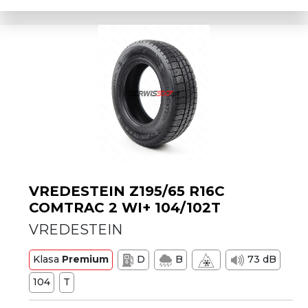
VREDESTEIN Z195/65 R16C
COMTRAC 2 WI+ 104/102T
VREDESTEIN
Klasa
Premium
D
B
73 dB
104
T