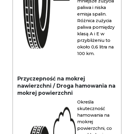
mniejsze zużycia
paliwa i niska
emisja spalin.
Różnica zużycia
paliwa pomiędzy
klasą A i E w
przybliżeniu to
około 0,6 litra na
100 km.
Przyczepność na mokrej
nawierzchni / Droga hamowania na
mokrej powierzchni
Określa
skuteczność
hamowania na
mokrej
powierzchni, co