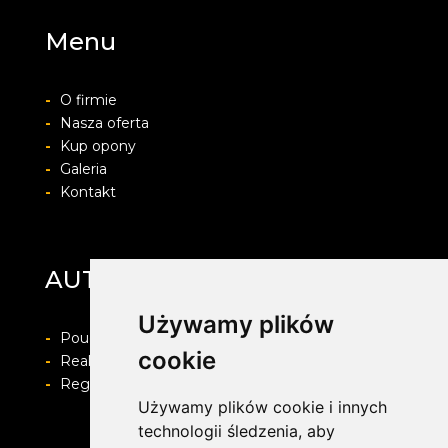
Menu
-
O firmie
-
Nasza oferta
-
Kup opony
-
Galeria
-
Kontakt
AUTO-PROTECT
Używamy plików
-
Pouczenie o prawie do odstapienia od umowy
cookie
-
Realizacja zamówienia i formy płatności
-
Regulamin i Polityka prywatności
Używamy plików cookie i innych
technologii śledzenia, aby