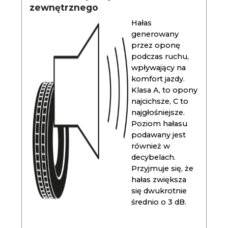
zewnętrznego
Hałas
generowany
przez oponę
podczas ruchu,
wpływający na
komfort jazdy.
Klasa A, to opony
najcichsze, C to
najgłośniejsze.
Poziom hałasu
podawany jest
również w
decybelach.
Przyjmuje się, że
hałas zwiększa
się dwukrotnie
średnio o 3 dB.