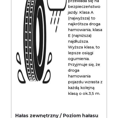
przekłada się na
bezpieczeństwo
jazdy. Klasa A
(najwyższa) to
najkrótsza droga
hamowania, klasa
E (najniższa)
najdłuższa.
Wyższa klasa, to
lepsze osiągi
ogumienia.
Przyjmuje się, że
droga
hamowania
pojazdu wzrasta z
każdą kolejną
klasą o ok.3,5 m.
Hałas zewnętrzny / Poziom hałasu