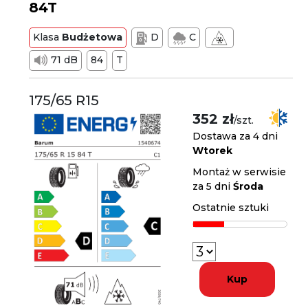
84T
Klasa
Budżetowa
D
C
71 dB
84
T
175/65 R15
352 zł
/szt.
Dostawa za 4 dni
Wtorek
Montaż w serwisie
za 5 dni
Środa
Ostatnie sztuki
Kup