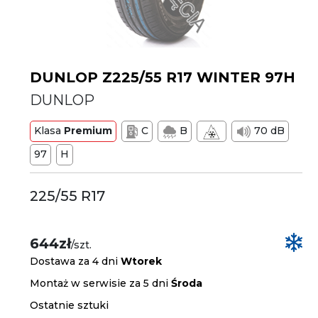
DUNLOP Z225/55 R17 WINTER 97H
DUNLOP
Klasa
Premium
C
B
70 dB
97
H
225/55 R17
644zł
/szt.
Dostawa za 4 dni
Wtorek
Montaż w serwisie za 5 dni
Środa
Ostatnie sztuki