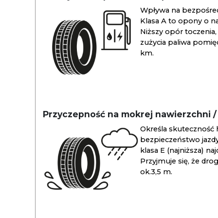
Wpływa na bezpośredn
Klasa A to opony o na
Niższy opór toczenia, 
zużycia paliwa pomiędz
km.
Przyczepność na mokrej nawierzchni 
Określa skuteczność 
bezpieczeństwo jazdy
klasa E (najniższa) na
Przyjmuje się, że dro
ok.3,5 m.