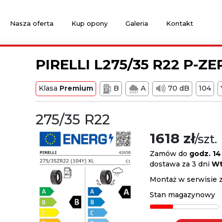
Nasza oferta
Kup opony
Galeria
Kontakt
PIRELLI L275/35 R22 P-ZE
Klasa
Premium
B
A
70 dB
104
275/35 R22
1618 zł
/szt.
Zamów do
godz. 14
dostawa za 3 dni
Wt
Montaż w serwisie 
Stan magazynowy