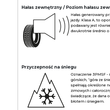
Hałas zewnętrzny / Poziom hałasu ze
Hałas generowany pr
jazdy. Klasa A, to opo
podawany jest również
dwukrotnie średnio o 
Przyczepność na śniegu
Oznaczenie 3PMSF - s
górskich, “góra ze śn
spełniają określone n
zimowych i całoroc
świadczące, że dana 
błotem i śniegiem.