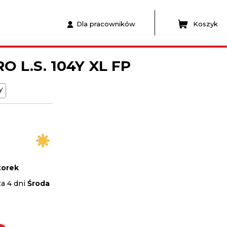
Dla pracowników
Koszyk
RO L.S. 104Y XL FP
Y
orek
za 4 dni
Środa