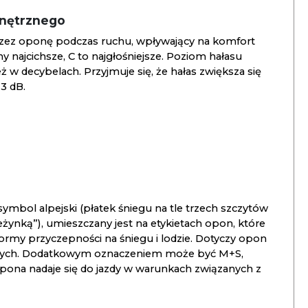
wnętrznego
zez oponę podczas ruchu, wpływający na komfort
ny najcichsze, C to najgłośniejsze. Poziom hałasu
 w decybelach. Przyjmuje się, że hałas zwiększa się
3 dB.
ymbol alpejski (płatek śniegu na tle trzech szczytów
ieżynką”), umieszczany jest na etykietach opon, które
ormy przyczepności na śniegu i lodzie. Dotyczy opon
znych. Dodatkowym oznaczeniem może być M+S,
opona nadaje się do jazdy w warunkach związanych z