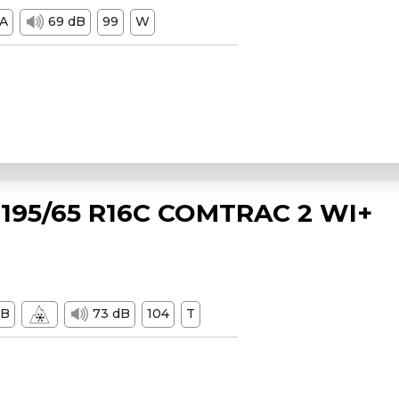
A
69 dB
99
W
195/65 R16C COMTRAC 2 WI+
B
73 dB
104
T