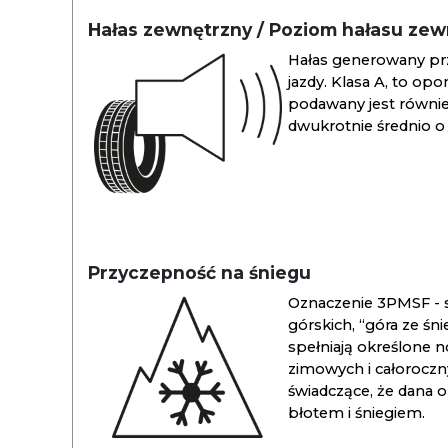
Hałas zewnętrzny / Poziom hałasu ze
Hałas generowany pr
jazdy. Klasa A, to opo
podawany jest również
dwukrotnie średnio o 
Przyczepność na śniegu
Oznaczenie 3PMSF - s
górskich, “góra ze śn
spełniają określone n
zimowych i całoroc
świadczące, że dana 
błotem i śniegiem.