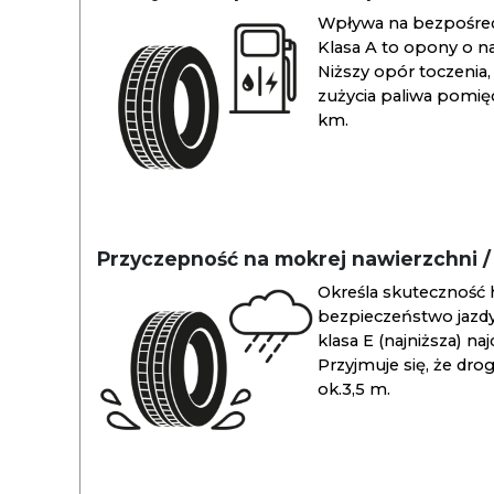
Wpływa na bezpośredn
Klasa A to opony o na
Niższy opór toczenia, 
zużycia paliwa pomiędz
km.
Przyczepność na mokrej nawierzchni 
Określa skuteczność 
bezpieczeństwo jazdy
klasa E (najniższa) na
Przyjmuje się, że dro
ok.3,5 m.