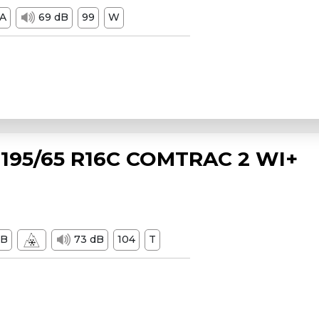
A
69 dB
99
W
195/65 R16C COMTRAC 2 WI+
B
73 dB
104
T