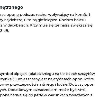
wnętrznego
zez oponę podczas ruchu, wpływający na komfort
ny najcichsze, C to najgłośniejsze. Poziom hałasu
 w decybelach. Przyjmuje się, że hałas zwiększa się
3 dB.
ymbol alpejski (płatek śniegu na tle trzech szczytów
ieżynką”), umieszczany jest na etykietach opon, które
ormy przyczepności na śniegu i lodzie. Dotyczy opon
znych. Dodatkowym oznaczeniem może być M+S,
opona nadaje się do jazdy w warunkach związanych z