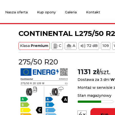
Nasza oferta
Kup opony
Galeria
Kontakt
CONTINENTAL L275/50 R
Klasa
Premium
C
A
72 dB
109
275/50 R20
1131 zł
/szt.
Dostawa za 3 dni
W
Montaż w serwisie 
Stan magazynowy
Kup