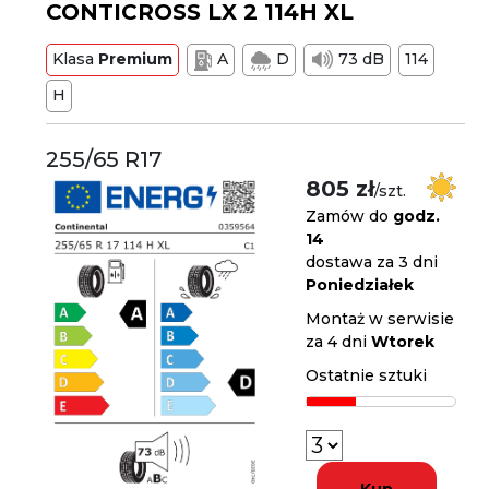
CONTICROSS LX 2 114H XL
Klasa
Premium
A
D
73 dB
114
H
255/65 R17
805 zł
/szt.
Zamów do
godz.
14
dostawa za 3 dni
Poniedziałek
Montaż w serwisie
za 4 dni
Wtorek
Ostatnie sztuki