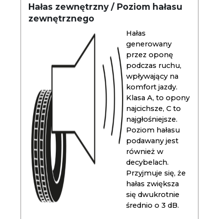
Hałas zewnętrzny / Poziom hałasu
zewnętrznego
Hałas
generowany
przez oponę
podczas ruchu,
wpływający na
komfort jazdy.
Klasa A, to opony
najcichsze, C to
najgłośniejsze.
Poziom hałasu
podawany jest
również w
decybelach.
Przyjmuje się, że
hałas zwiększa
się dwukrotnie
średnio o 3 dB.