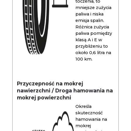
toczenia, to
mniejsze zużycia
paliwa i niska
emisja spalin.
Różnica zużycia
paliwa pomiędzy
klasą A i E w
przybliżeniu to
około 0,6 litra na
100 km.
Przyczepność na mokrej
nawierzchni / Droga hamowania na
mokrej powierzchni
Określa
skuteczność
hamowania na
mokrej