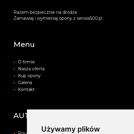
Razem bezpiecznie na drodze.
Zamawiaj i wymieniaj opony z serwis500.pl
Menu
-
O firmie
-
Nasza oferta
-
Kup opony
-
Galeria
-
Kontakt
AUTO-PROTECT
Używamy plików
-
Pouczenie o prawie do odstapienia od umowy