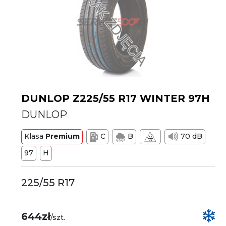
DUNLOP Z225/55 R17 WINTER 97H
DUNLOP
Klasa
Premium
C
B
70 dB
97
H
225/55 R17
644zł
/szt.