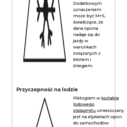
Dodatkowym
oznaczeniem
może być M+S,
świadczące, że
dana opona
nadaje się do
jazdy w
warunkach
związanych z
błotem i
śniegiem.
Przyczepność na lodzie
Piktogram w
kształcie
lodowego
stalagmitu
umieszczany
jest na etykietach opon
do samochodów