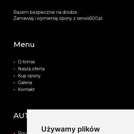
Razem bezpiecznie na drodze.
Zamawiaj i wymieniaj opony z serwis500.pl
Menu
-
O firmie
-
Nasza oferta
-
Kup opony
-
Galeria
-
Kontakt
AUTO-PROTECT
Używamy plików
-
Pouczenie o prawie do odstapienia od umowy