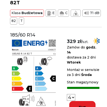
82T
Klasa
Budżetowa
E
C
71 dB
82
T
185/60 R14
329 zł
/szt.
Zamów do
godz.
14
dostawa za 2 dni
Wtorek
Montaż w serwisie
za 3 dni
Środa
Stan magazynowy