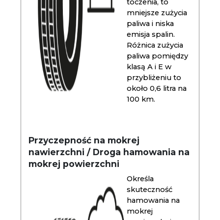
toczenia, to
mniejsze zużycia
paliwa i niska
emisja spalin.
Różnica zużycia
paliwa pomiędzy
klasą A i E w
przybliżeniu to
około 0,6 litra na
100 km.
Przyczepność na mokrej
nawierzchni / Droga hamowania na
mokrej powierzchni
Określa
skuteczność
hamowania na
mokrej