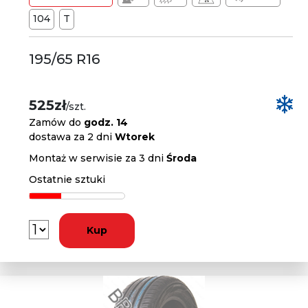
104
T
195/65 R16
525zł
/szt.
Zamów do
godz. 14
dostawa za 2 dni
Wtorek
Montaż w serwisie za 3 dni
Środa
Ostatnie sztuki
Kup