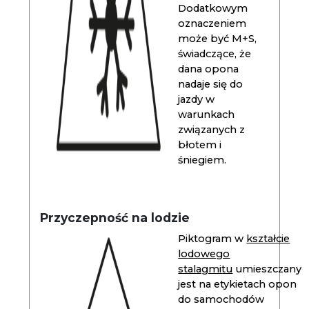
Dodatkowym
oznaczeniem
może być M+S,
świadczące, że
dana opona
nadaje się do
jazdy w
warunkach
związanych z
błotem i
śniegiem.
Przyczepność na lodzie
Piktogram w
kształcie
lodowego
stalagmitu
umieszczany
jest na etykietach opon
do samochodów