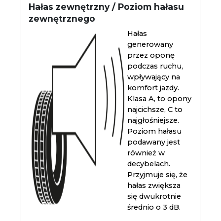
Hałas zewnętrzny / Poziom hałasu
zewnętrznego
Hałas
generowany
przez oponę
podczas ruchu,
wpływający na
komfort jazdy.
Klasa A, to opony
najcichsze, C to
najgłośniejsze.
Poziom hałasu
podawany jest
również w
decybelach.
Przyjmuje się, że
hałas zwiększa
się dwukrotnie
średnio o 3 dB.