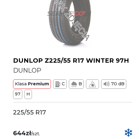
DUNLOP Z225/55 R17 WINTER 97H
DUNLOP
Klasa
Premium
C
B
70 dB
97
H
225/55 R17
644zł
/szt.