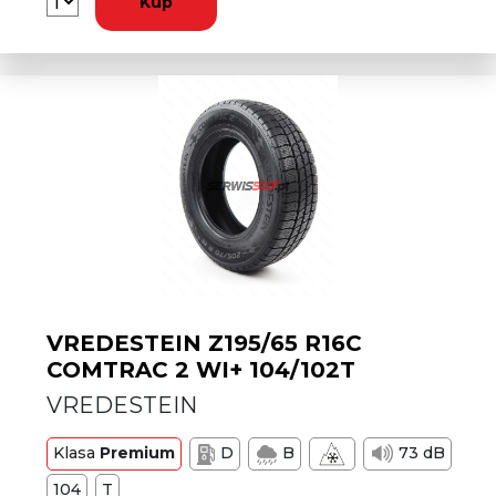
Kup
VREDESTEIN Z195/65 R16C
COMTRAC 2 WI+ 104/102T
VREDESTEIN
Klasa
Premium
D
B
73 dB
104
T