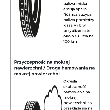
paliwa i niska
emisja spalin.
Różnica zużycia
paliwa pomiędzy
klasą A i E w
przybliżeniu to
około 0,6 litra na
100 km.
Przyczepność na mokrej
nawierzchni / Droga hamowania na
mokrej powierzchni
Określa
skuteczność
hamowania na
mokrej
powierzchni, co
przekłada się na