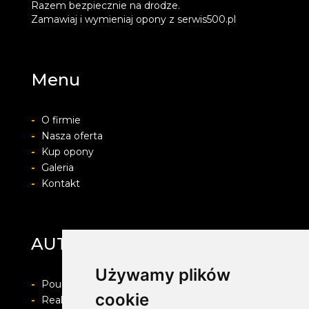
Razem bezpiecznie na drodze.
Zamawiaj i wymieniaj opony z serwis500.pl
Menu
-
O firmie
-
Nasza oferta
-
Kup opony
-
Galeria
-
Kontakt
AUTO-PROTECT
Używamy plików
-
Pouczenie o prawie do odstapienia od umowy
cookie
-
Realizacja zamówienia i formy płatności