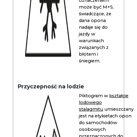
oznaczeniem
może być M+S,
świadczące, że
dana opona
nadaje się do
jazdy w
warunkach
związanych z
błotem i
śniegiem.
Przyczepność na lodzie
Piktogram w
kształcie
lodowego
stalagmitu
umieszczany
jest na etykietach opon
do samochodów
osobowych
przeznaczonych do