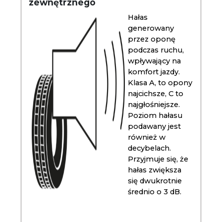
zewnętrznego
Hałas
generowany
przez oponę
podczas ruchu,
wpływający na
komfort jazdy.
Klasa A, to opony
najcichsze, C to
najgłośniejsze.
Poziom hałasu
podawany jest
również w
decybelach.
Przyjmuje się, że
hałas zwiększa
się dwukrotnie
średnio o 3 dB.