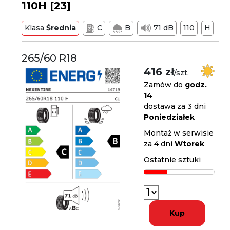
110H [23]
Klasa
Średnia
C
B
71 dB
110
H
265/60 R18
416 zł
/szt.
Zamów do
godz.
14
dostawa za 3 dni
Poniedziałek
Montaż w serwisie
za 4 dni
Wtorek
Ostatnie sztuki
Kup