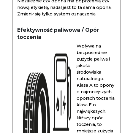
Niezależnie czy opona ma poprzednią czy
nową etykietę, nadal jest to ta sama opona.
Zmienił się tylko system oznaczenia.
Efektywność paliwowa / Opór
toczenia
Wpływa na
bezpośrednie
zużycie paliwa i
jakość
środowiska
naturalnego.
Klasa A to opony
o najmniejszych
oporach toczenia,
klasa E o
największych.
Niższy opór
toczenia, to
mniejsze zużycia