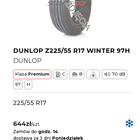
DUNLOP Z225/55 R17 WINTER 97H
DUNLOP
Klasa
Premium
C
B
70 dB
97
H
225/55 R17
644zł
/szt.
Zamów do
godz. 14
dostawa za 3 dni
Poniedziałek