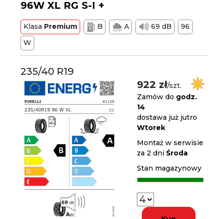
96W XL RG S-I +
Klasa
Premium
B
A
69 dB
96
W
235/40 R19
922 zł
/szt.
Zamów do
godz.
14
dostawa już jutro
Wtorek
Montaż w serwisie
za 2 dni
Środa
Stan magazynowy