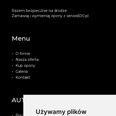
Razem bezpiecznie na drodze.
Zamawiaj i wymieniaj opony z serwis500.pl
Menu
-
O firmie
-
Nasza oferta
-
Kup opony
-
Galeria
-
Kontakt
AUTO-PROTECT
Używamy plików
-
Pouczenie o prawie do odstapienia od umowy