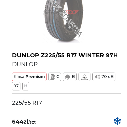
DUNLOP Z225/55 R17 WINTER 97H
DUNLOP
Klasa
Premium
C
B
70 dB
97
H
225/55 R17
644zł
/szt.