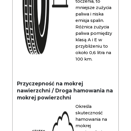
toczenia, to
mniejsze zużycia
paliwa i niska
emisja spalin.
Różnica zużycia
paliwa pomiędzy
klasą A i E w
przybliżeniu to
około 0,6 litra na
100 km.
Przyczepność na mokrej
nawierzchni / Droga hamowania na
mokrej powierzchni
Określa
skuteczność
hamowania na
mokrej