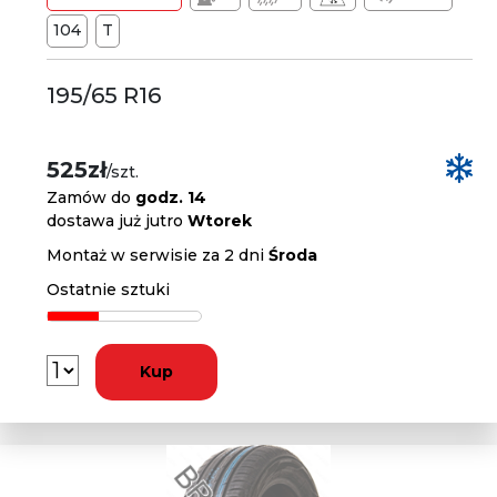
104
T
195/65 R16
525zł
/szt.
Zamów do
godz. 14
dostawa już jutro
Wtorek
Montaż w serwisie za 2 dni
Środa
Ostatnie sztuki
Kup