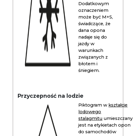
Dodatkowym
oznaczeniem
może być M+S,
świadczące, że
dana opona
nadaje się do
jazdy w
warunkach
związanych z
błotem i
śniegiem.
Przyczepność na lodzie
Piktogram w
kształcie
lodowego
stalagmitu
umieszczany
jest na etykietach opon
do samochodów