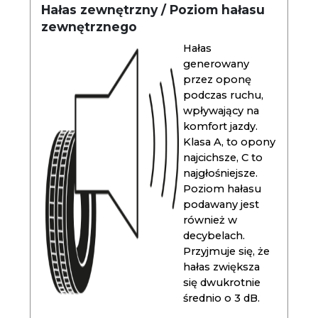
Hałas zewnętrzny / Poziom hałasu
zewnętrznego
Hałas
generowany
przez oponę
podczas ruchu,
wpływający na
komfort jazdy.
Klasa A, to opony
najcichsze, C to
najgłośniejsze.
Poziom hałasu
podawany jest
również w
decybelach.
Przyjmuje się, że
hałas zwiększa
się dwukrotnie
średnio o 3 dB.