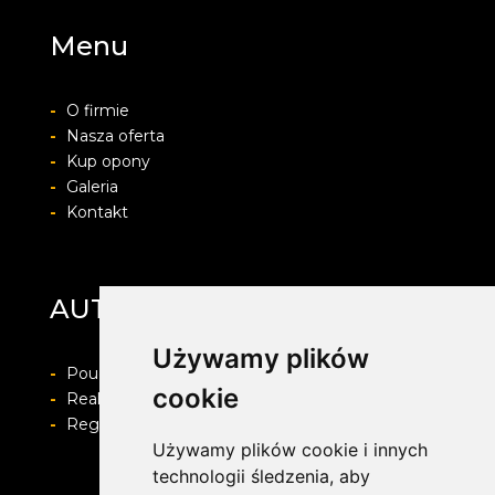
Menu
-
O firmie
-
Nasza oferta
-
Kup opony
-
Galeria
-
Kontakt
AUTO-PROTECT
Używamy plików
-
Pouczenie o prawie do odstapienia od umowy
cookie
-
Realizacja zamówienia i formy płatności
-
Regulamin i Polityka prywatności
Używamy plików cookie i innych
technologii śledzenia, aby