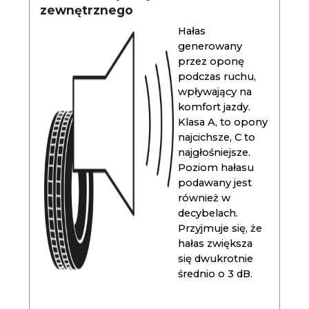
zewnętrznego
Hałas
generowany
przez oponę
podczas ruchu,
wpływający na
komfort jazdy.
Klasa A, to opony
najcichsze, C to
najgłośniejsze.
Poziom hałasu
podawany jest
również w
decybelach.
Przyjmuje się, że
hałas zwiększa
się dwukrotnie
średnio o 3 dB.