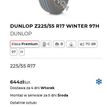
DUNLOP Z225/55 R17 WINTER 97H
DUNLOP
Klasa
Premium
C
B
70 dB
97
H
225/55 R17
644zł
/szt.
Dostawa za 4 dni
Wtorek
Montaż w serwisie za 5 dni
Środa
Ostatnie sztuki