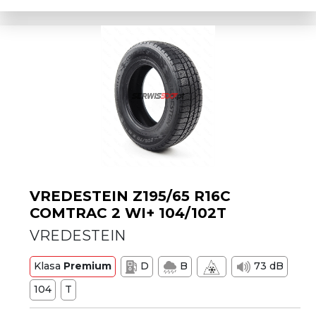
VREDESTEIN Z195/65 R16C
COMTRAC 2 WI+ 104/102T
VREDESTEIN
Klasa
Premium
D
B
73 dB
104
T