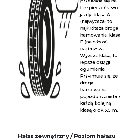
przekłada się na
bezpieczeństwo
jazdy. Klasa A
(najwyższa) to
najkrótsza droga
hamowania, klasa
E (najniższa)
najdłuższa.
Wyższa klasa, to
lepsze osiągi
ogumienia.
Przyjmuje się, że
droga
hamowania
pojazdu wzrasta z
każdą kolejną
klasą o ok.3,5 m.
Hałas zewnętrzny / Poziom hałasu