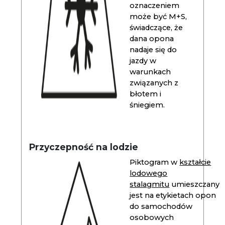
oznaczeniem
może być M+S,
świadczące, że
dana opona
nadaje się do
jazdy w
warunkach
związanych z
błotem i
śniegiem.
Przyczepność na lodzie
Piktogram w
kształcie
lodowego
stalagmitu
umieszczany
jest na etykietach opon
do samochodów
osobowych