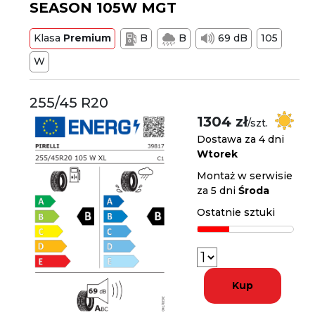
SEASON 105W MGT
Klasa
Premium
B
B
69 dB
105
W
255/45 R20
1304 zł
/szt.
Dostawa za 4 dni
Wtorek
Montaż w serwisie
za 5 dni
Środa
Ostatnie sztuki
Kup