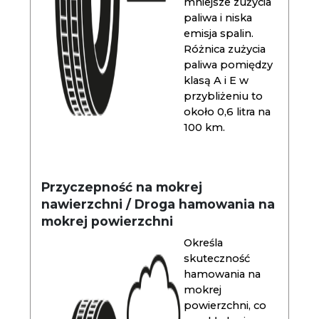
mniejsze zużycia
paliwa i niska
emisja spalin.
Różnica zużycia
paliwa pomiędzy
klasą A i E w
przybliżeniu to
około 0,6 litra na
100 km.
Przyczepność na mokrej
nawierzchni / Droga hamowania na
mokrej powierzchni
Określa
skuteczność
hamowania na
mokrej
powierzchni, co