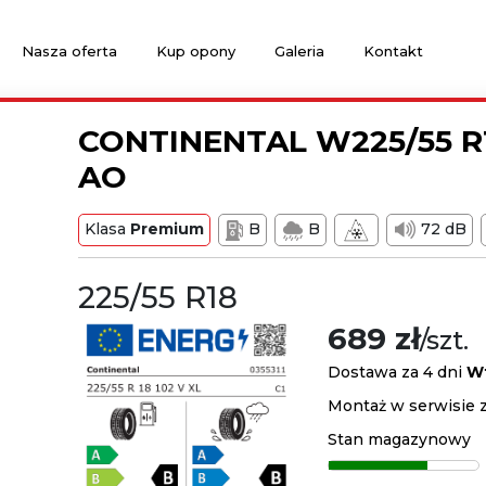
Nasza oferta
Kup opony
Galeria
Kontakt
CONTINENTAL W225/55 R
AO
Klasa
Premium
B
B
72 dB
225/55 R18
689 zł
/szt.
Dostawa za 4 dni
W
Montaż w serwisie z
Stan magazynowy