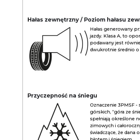
Hałas zewnętrzny / Poziom hałasu ze
Hałas generowany pr
jazdy. Klasa A, to opo
podawany jest również
dwukrotnie średnio o 
Przyczepność na śniegu
Oznaczenie 3PMSF - s
górskich, “góra ze śn
spełniają określone n
zimowych i całoroc
świadczące, że dana 
błotem i śniegiem.