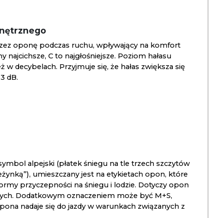
wnętrznego
zez oponę podczas ruchu, wpływający na komfort
ny najcichsze, C to najgłośniejsze. Poziom hałasu
 w decybelach. Przyjmuje się, że hałas zwiększa się
3 dB.
ymbol alpejski (płatek śniegu na tle trzech szczytów
ieżynką”), umieszczany jest na etykietach opon, które
ormy przyczepności na śniegu i lodzie. Dotyczy opon
znych. Dodatkowym oznaczeniem może być M+S,
opona nadaje się do jazdy w warunkach związanych z