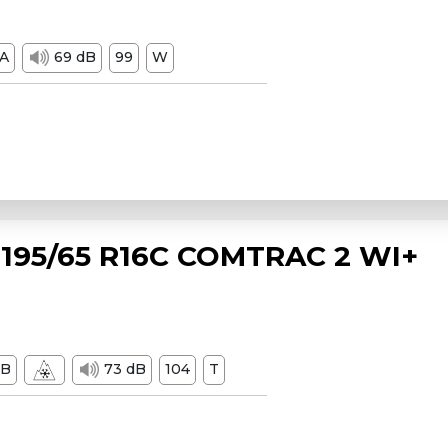
A
69 dB
99
W
195/65 R16C COMTRAC 2 WI+
B
73 dB
104
T