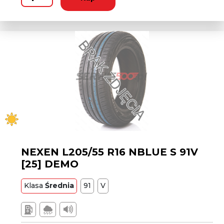
NEXEN L205/55 R16 NBLUE S 91V
[25] DEMO
Klasa
Średnia
91
V