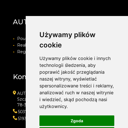
AUTO-PROTECT
Używamy plików
-
Pouczenie o prawie do odstapienia od umowy
cookie
-
Realizacja zamówienia i formy płatności
-
Regulamin i Polityka prywatności
Używamy plików cookie i innych
technologii śledzenia, aby
poprawić jakość przeglądania
Kontakt
naszej witryny, wyświetlać
spersonalizowane treści i reklamy,
analizować ruch w naszej witrynie
AUTO-PROTECT
Szczecińska 110
i wiedzieć, skąd pochodzą nasi
78-300 Świdwin
użytkownicy.
503734868
519321322
Zgoda