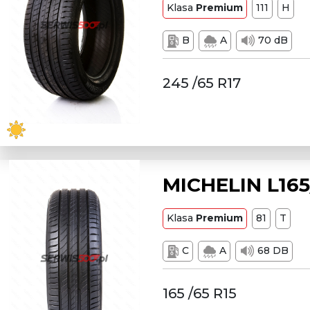
Klasa
Premium
111
H
B
A
70 dB
245 /65 R17
MICHELIN L165
Klasa
Premium
81
T
C
A
68 DB
165 /65 R15