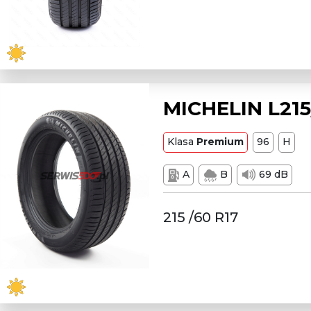
MICHELIN L215
Klasa
Premium
96
H
A
B
69 dB
215 /60 R17