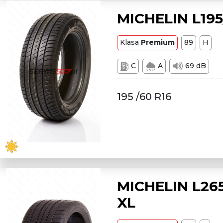
MICHELIN L195
Klasa
Premium
89
H
C
A
69 dB
195 /60 R16
MICHELIN L265
XL