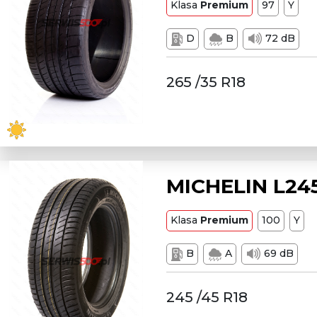
Klasa
Premium
97
Y
D
B
72 dB
265 /35 R18
MICHELIN L245
Klasa
Premium
100
Y
B
A
69 dB
245 /45 R18