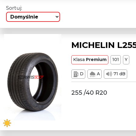
Sortuj:
MICHELIN L255
Klasa
Premium
101
Y
D
A
71 dB
255 /40 R20