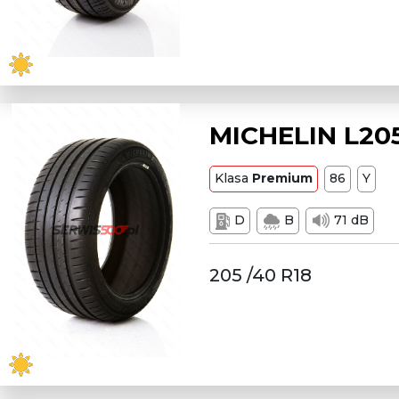
MICHELIN L205
Klasa
Premium
86
Y
D
B
71 dB
205 /40 R18