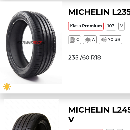
MICHELIN L235
Klasa
Premium
103
V
C
A
70 dB
235 /60 R18
MICHELIN L245
V